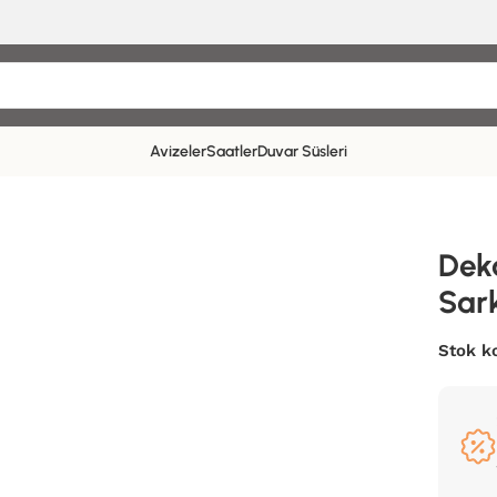
Avizeler
Saatler
Duvar Süsleri
Dek
Sark
Stok k