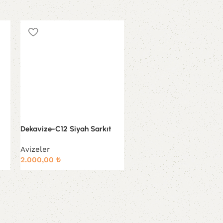
STOKTA YOK
Dekavize-C12 Siyah Sarkıt
Dekavize-C15 İkili Ağaç
Sarkıt
Avizeler
2.000,00
₺
Avizeler
3.500,00
₺