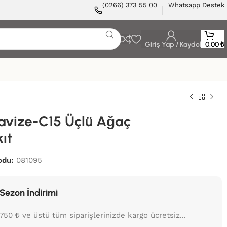
(0266) 373 55 00
Whatsapp Destek
Giriş Yap / Kaydol
0,00
₺
avize-C15 Üçlü Ağaç
ıt
odu:
081095
Sezon İndirimi
750 ₺ ve üstü tüm siparişlerinizde kargo ücretsiz...