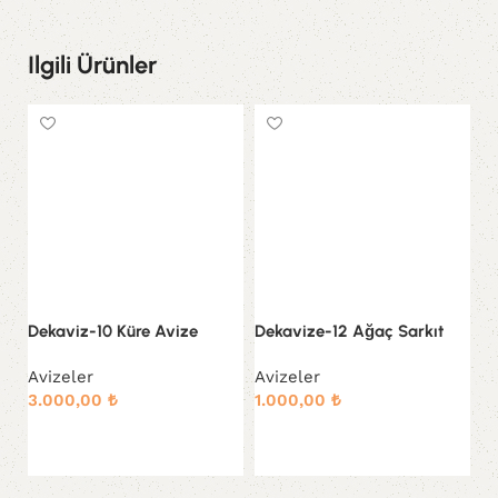
Ilgili Ürünler
Dekaviz-10 Küre Avize
Dekavize-12 Ağaç Sarkıt
D
Sa
Avizeler
Avizeler
3.000,00
₺
1.000,00
₺
Av
3
Sepete Ekle
Sepete Ekle