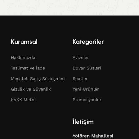
Kurumsal
Kategoriler
Hakkımızda
Avizeler
Teslimat ve İade
Duvar Süsleri
Mesafeli Satış Sözleşmesi
Saatler
Gizlilik ve Güvenlik
Yeni Ürünler
KVKK Metni
Promosyonlar
İletişim
Yolören Mahallesi