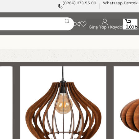
(0266) 373 55 00
Whatsapp Destek
Giriş Yap / Kaydol
0,00
₺