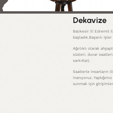
Dekavize
Balıkesir ili Edremit i
başladık.Başarılı işler
Ağırlıklı olarak ahşa
süsleri, duvar saatler
sarkıtlar).
Saatlerle insanların i
inanıyoruz. Yaptığımı
sunmak için girişimle