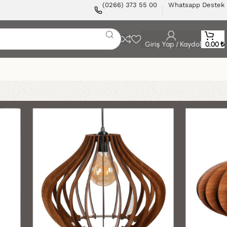
(0266) 373 55 00
Whatsapp Destek
Giriş Yap / Kaydol
0,00
₺