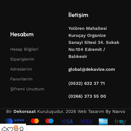
İletişim
Yolören Mahallesi
Hesabım
Kuruçay Organize
Sanayi Sitesi 34. Sokak
Hesap Bilgileri
No:104 Edremit /
Balıkesir
Siparişlerim
Adreslerim
global@dekavize.com
Favorilerim
(0532) 622 37 71
Şifremi Unuttum
(0266) 373 55 00
Bir
Dekorsaat
Kuruluşudur.
2026 Web Tasarım
By Navvo
0