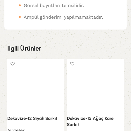
Görsel boyutları temsilidir.
Ampül gönderimi yapılmamaktadır.
Ilgili Ürünler
Dekavize-12 Siyah Sarkıt
Dekavize-15 Ağaç Kare
De
Sarkıt
Sa
Avizeler